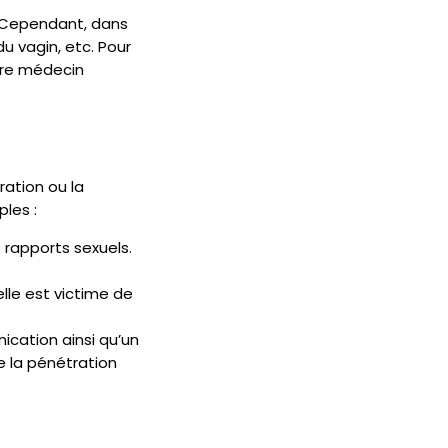
. Cependant, dans
du vagin, etc. Pour
otre médecin
ation ou la
ples :
s rapports sexuels.
elle est victime de
ication ainsi qu’un
ue la pénétration