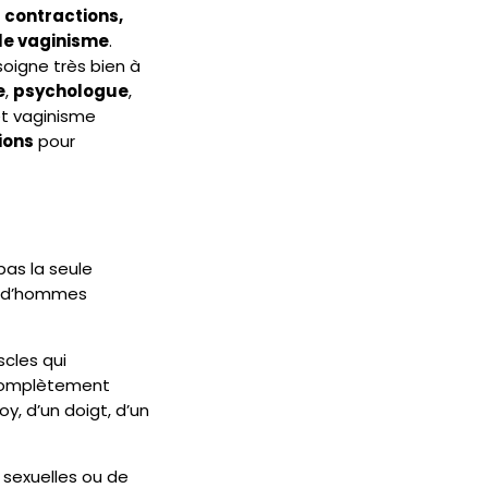
s
contractions,
le vaginisme
.
 soigne très bien à
e
,
psychologue
,
t vaginisme
ions
pour
as la seule
et d’hommes
cles qui
e complètement
y, d’un doigt, d’un
s sexuelles ou de