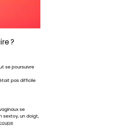
re ?
ut se poursuivre
ait pas difficile
-vaginaux se
n sextoy, un doigt,
 coupe