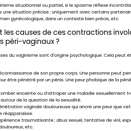
nisme situationnel ou partiel, si le spasme réflexe incontrôla
ns une situation précise ; uniquement avec certains partenai
en gynécologique, dans un contexte bien précis, etc.
t les causes de ces contractions invol
s péri-vaginaux ?
uses du vaginisme sont d’origine psychologique. Cela peut êt
éconnaissance de son propre corps. Une personne peut pen
pour être pénétré par un pénis. Une peur phobique de la pén
tomber enceinte ou d’attraper une maladie sexuellement tr
autour de la question de la sexualité.
nétration vaginale douloureuse qui ancre une peur que cet
e réapparaisse.
xpérience traumatisante ; abus sexuel, tentative de viol, e
ouloureux, etc.