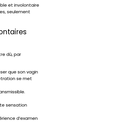
ble et involontaire
res, seulement
ontaires
re dû, par
ser que son vagin
étration se met
ansmissible.
te sensation
xpérience d’examen