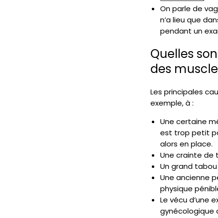
On parle de vagi
n’a lieu que da
pendant un exam
Quelles son
des muscle
Les principales ca
exemple, à :
Une certaine m
est trop petit 
alors en place.
Une crainte de 
Un grand tabou 
Une ancienne pé
physique pénibl
Le vécu d’une e
gynécologique d