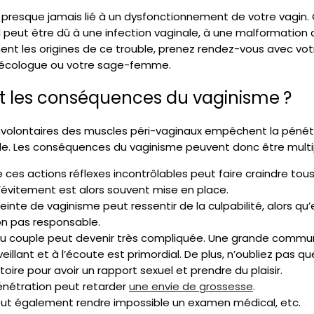
t presque jamais lié à un dysfonctionnement de votre vagin
il peut être dû à une infection vaginale, à une malformation 
ment les origines de ce trouble, prenez rendez-vous avec v
ynécologue ou votre sage-femme.
t les conséquences du vaginisme ?
nvolontaires des muscles péri-vaginaux empêchent la pénétr
cile. Les conséquences du vaginisme peuvent donc être multi
e ces actions réflexes incontrôlables peut faire craindre tou
’évitement est alors souvent mise en place.
inte de vaginisme peut ressentir de la culpabilité, alors qu’
on pas responsable.
 du couple peut devenir très compliquée. Une grande commun
eillant et à l’écoute est primordial. De plus, n’oubliez pas q
toire pour avoir un rapport sexuel et prendre du plaisir.
énétration peut retarder
une envie de grossesse
.
eut également rendre impossible un examen médical, etc.