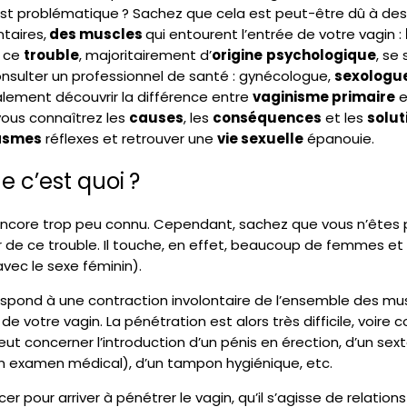
est problématique ? Sachez que cela est peut-être dû à de
taires,
des muscles
qui entourent l’entrée de votre vagin :
e ce
trouble
, majoritairement d’
origine
psychologique
, se
consulter un professionnel de santé : gynécologue,
sexologu
alement découvrir la différence entre
vaginisme primaire
e
 vous connaîtrez les
causes
, les
conséquences
et les
solut
asmes
réflexes et retrouver une
vie sexuelle
épanouie.
e c’est quoi ?
encore trop peu connu. Cependant, sachez que vous n’êtes p
ir de ce trouble. Il touche, en effet, beaucoup de femmes 
avec le sexe féminin).
spond à une contraction involontaire de l’ensemble des mus
 de votre vagin. La pénétration est alors très difficile, voir
ut concerner l’introduction d’un pénis en érection, d’un sexto
un examen médical), d’un tampon hygiénique, etc.
cer pour arriver à pénétrer le vagin, qu’il s’agisse de relation